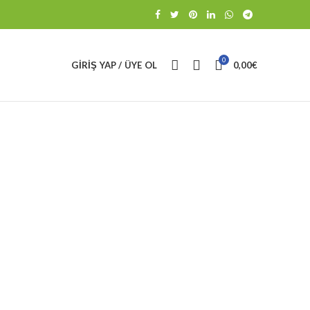
0
GIRIŞ YAP / ÜYE OL
0,00
€