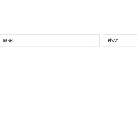
kuyucunun, düzenine bakarken bir sayfanın okunabilir içeriğiyle dik
dağıtacağı uzun zamandır bilinen bir gerçek.
RENK
FIYAT