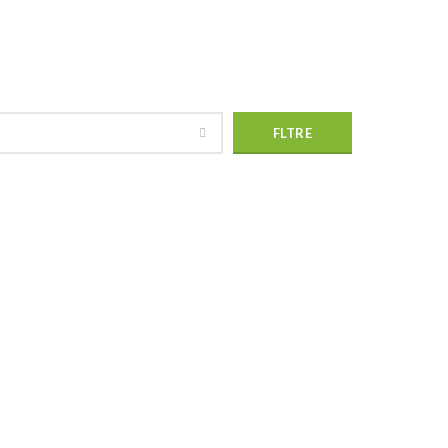
katini
FLTRE