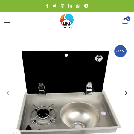
0
-15%