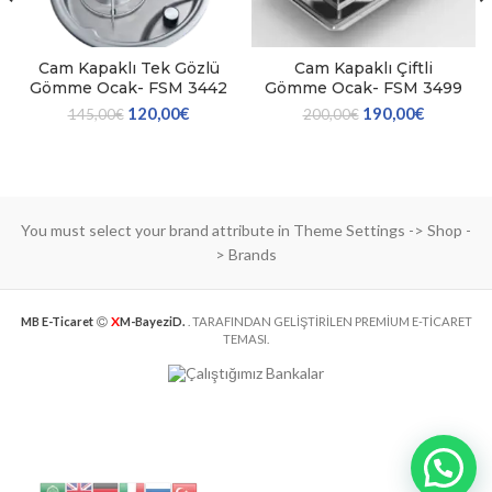
Cam Kapaklı Tek Gözlü
Cam Kapaklı Çiftli
Gömme Ocak- FSM 3442
Gömme Ocak- FSM 3499
120,00
€
190,00
€
145,00
€
200,00
€
You must select your brand attribute in Theme Settings -> Shop -
> Brands
X
MB E-Ticaret
M-BayeziD.
. TARAFINDAN GELİŞTİRİLEN PREMİUM E-TİCARET
TEMASI.