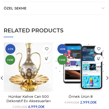
ÖZEL SEKME
RELATED PRODUCTS
-13%
-40%
YENI
YENI
Hünkar Kahve Can 500
Örnek Ürün 8
Dekoratif Ev Aksesuarları
2.999,00
€
4.999,00
€
6.999,00
€
7.999,00
€