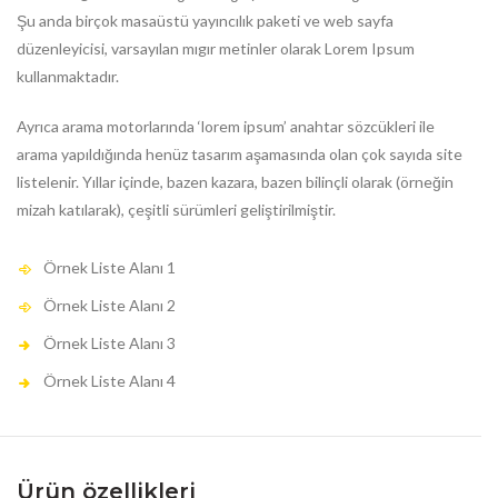
Şu anda birçok masaüstü yayıncılık paketi ve web sayfa
düzenleyicisi, varsayılan mıgır metinler olarak Lorem Ipsum
kullanmaktadır.
Ayrıca arama motorlarında ‘lorem ipsum’ anahtar sözcükleri ile
arama yapıldığında henüz tasarım aşamasında olan çok sayıda site
listelenir. Yıllar içinde, bazen kazara, bazen bilinçli olarak (örneğin
mizah katılarak), çeşitli sürümleri geliştirilmiştir.
Örnek Liste Alanı 1
Örnek Liste Alanı 2
Örnek Liste Alanı 3
Örnek Liste Alanı 4
Ürün özellikleri