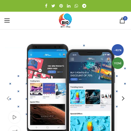
0
-40%
YENI
Video izle